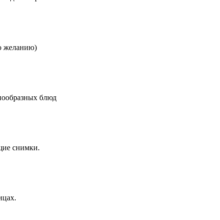
по желанию)
знообразных блюд
щие снимки.
ицах.