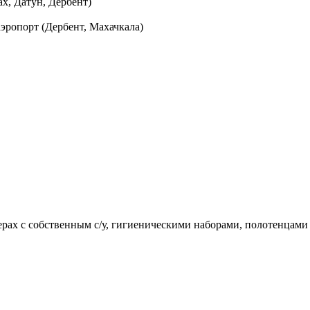
х, Датун, Дербент)
эропорт (Дербент, Махачкала)
рах с собственным с/у, гигиеническими наборами, полотенцами