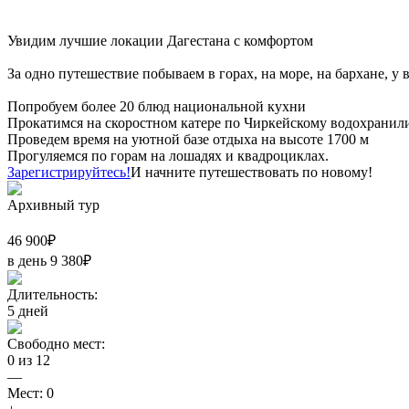
Увидим лучшие локации Дагестана с комфортом
За одно путешествие побываем в горах, на море, на бархане, у
Попробуем более 20 блюд национальной кухни
Прокатимся на скоростном катере по Чиркейскому водохрани
Проведем время на уютной базе отдыха на высоте 1700 м
Прогуляемся по горам на лошадях и квадроциклах.
Зарегистрируйтесь!
И начните путешествовать по новому!
Архивный тур
46 900
₽
в день
9 380
₽
Длительность:
5
дней
Свободно мест:
0
из
12
—
Мест:
0