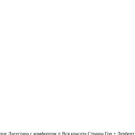
дце Дагестана с комфортом ⭐ Вся красота Страны Гор + Дербент 