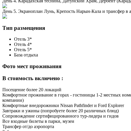
День 4. Карадахская теснина, Датунский Храм, Дербент (Карада
День 5. Экраноплан Лунь, Крепость Нарын-Кала и трансфер в а
Тип размещения
Отель 3*
Отель 4*
Отель 5*
База отдыха
Фото мест проживания
В стоимость включено :
Посещение более 20 локаций
Комфортное проживание в горах - гостиницы 1-2 местных номе
компании)
Комфортные внедорожники Nissan Pathfinder и Ford Explorer
Завтраки и ужины (попробуете более 20 различных блюд)
Сопровождение сертифицированного тур-лидера и гидов
Все входные билеты в парки, музеи
Трансфер от/до аэропорта