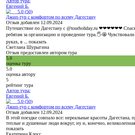
Автор тура:
Евгений Б.
5.0
(
50
)
Джип-тур с комфортом по всему Дагестану
Отзыв добавлен 12.09.2024
Путешeствие по Дагестану с @tourholiday.ru ❤❤❤❤❤❤ Спас
ребятам за организацию и проведение тура.🖐🤩 Чувствовали
руках, в ...
показать
Светлана Шурыгина
Отзыв предоставлен автором тура
5.0
оценка туру
5.0
оценка автору
5
рейтинг тура
Автор тура:
Евгений Б.
5.0
(
50
)
Джип-тур с комфортом по всему Дагестану
Отзыв добавлен 12.09.2024
В этой поездке совпало все: нереальные красоты Дагестана, 
теплые и душевные люди вокруг, ну и, конечно, великолепная 
показать
Екатерина Клосс