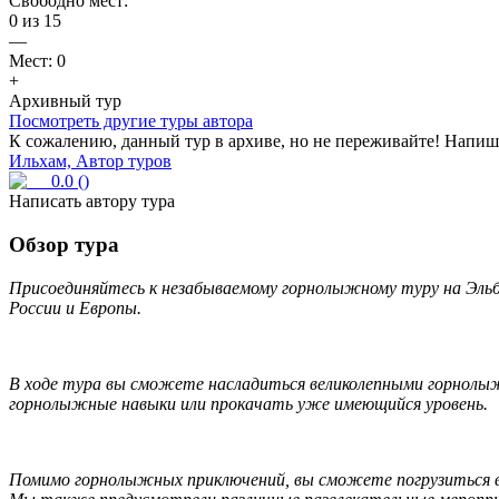
Свободно мест:
0
из
15
—
Мест:
0
+
Архивный тур
Посмотреть другие туры автора
К сожалению, данный тур в архиве, но не переживайте! Напиши
Ильхам, Автор туров
0.0
(
)
Написать автору тура
Обзор тура
Присоединяйтесь к незабываемому горнолыжному туру на Эль
России и Европы.
В ходе тура вы сможете насладиться великолепными горнол
горнолыжные навыки или прокачать уже имеющийся уровень.
Помимо горнолыжных приключений, вы сможете погрузиться в 