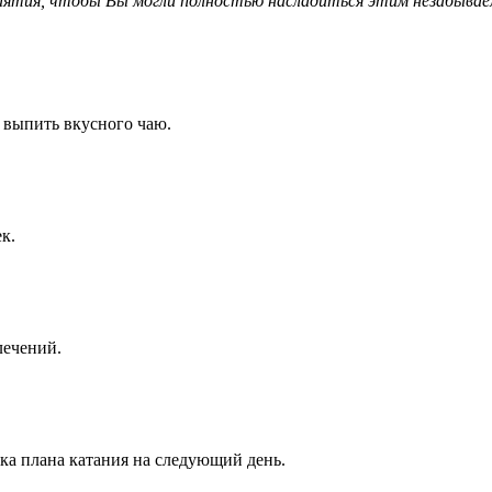
ятия, чтобы Вы могли полностью насладиться этим незабывае
 выпить вкусного чаю.
к.
лечений.
ка плана катания на следующий день.