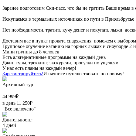
Заранее подготовим Ски-пасс, что бы не тратить Ваше время в о
Искупаемся в термальных источниках по пути в Приэльбрусье
Нет необходимости, тратить кучу денег и покупать лыжи, доски
Доставим вас в пункт проката снаряжения, поможем с выборо
Групповое обучение катанию на горных лыжах и сноуборде 2-й ,
Мини группы до 8 человек
Есть альтернативные программы на каждый день
Джип туры, треккинг, экскурсии, прогулки по ущельям
У нас есть планы на каждый вечер!
Зарегистрируйтесь!
И начните путешествовать по новому!
Архивный тур
44 999
₽
в день
11 250
₽
"Все включено"
Длительность:
4
дней