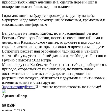
приобщиться к миру альпинизма, сделать первый шаг в
покорении высочайших вершин планеты
Гиды-альпинисты будут сопровождать группу на всём
маршруте и сделают восхождение безопасным, грамотным и
максимально комфортным
Вы увидите не только Казбек, но и красивейший регион
России - Северную Осетию, посетите окутанное тайнами и
легендами Кармадонское ущелье, отдохнёте в природных
горячих источниках, которые находятся прямо на маршруте
Встретите рассвет над огромными ледниками и увидите
млечный путь, усеянный звёздами, и даже Увидите Россию и
Грузию с высоты 5033 метра
Многие идут на Казбек, чтобы испытать себя, приобщиться к
природе, оторваться от цивилизации, получить новое
достижение, почистить голову, достичь гармонии в
разряженном воздухе, сблизиться с друзьями и найти новых,
изменить жизнь и стать другим
Зарегистрируйтесь!
И начните путешествовать по новому!
Архивный тур
69 850
₽
в день
7 761
₽