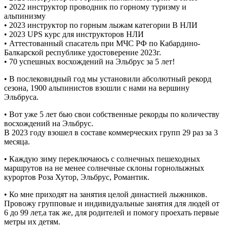
• 2022 инструктор проводник по горному туризму и
альпинизму
• 2023 инструктор по горным лыжам категории B НЛИ
• 2023 UPS курс для инструкторов НЛИ
• Аттестованный спасатель при МЧС РФ по Кабардино-
Балкарской республике удостоверение 2023г.
• 70 успешных восхождений на Эльбрус за 5 лет!
• В послековидный год мы установили абсолютный рекорд
сезона, 1900 альпинистов взошли с нами на вершину
Эльбруса.
• Вот уже 5 лет бью свои собственные рекорды по количеству
восхождений на Эльбрус.
В 2023 году взошел в составе коммерческих групп 29 раз за 3
месяца.
• Каждую зиму переключаюсь с солнечных пешеходных
маршрутов на не менее солнечные склоны горнолыжных
курортов Роза Хутор, Эльбрус, Романтик.
• Ко мне приходят на занятия целой династией лыжников.
Провожу групповые и индивидуальные занятия для людей от
6 до 99 лет,а так же, для родителей и помогу проехать первые
метры их детям.