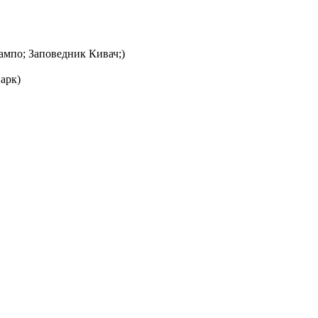
ампо; Заповедник Кивач;)
арк)