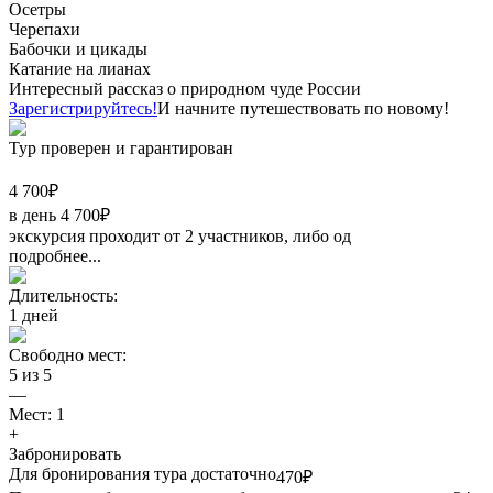
Осетры
Черепахи
Бабочки и цикады
Катание на лианах
Интересный рассказ о природном чуде России
Зарегистрируйтесь!
И начните путешествовать по новому!
Тур проверен
и гарантирован
4 700
₽
в день
4 700
₽
экскурсия проходит от 2 участников, либо од
подробнее...
Длительность:
1
дней
Свободно мест:
5
из
5
—
Мест:
1
+
Забронировать
Для бронирования тура достаточно
470
₽