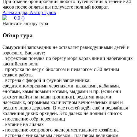
При отмене бронирования любого путешествия в течение 24
часов после оплаты вы получаете полный возврат.
Александра, Автор туров
0.0
(
)
Написать автору тура
Обзор тура
Самурский заповедник не оставляет равнодушными детей и
взрослых. Вас ждут:
- эффектная поездка по берегу моря вдоль линии набегающих
каспийских волн
- прогулка по лесу с биологом и педагогом с 30-летним
стажем работы
- встреча с флорой и фауной заповедника:
средиземноморскими черепахами, шакалами, кабанами,
енотами, камышовыми котами, выдрами и пр. (если они
захотят выйти на наши тропинки), редкими видами
насекомых, огромным количеством вечнозеленых лиан и
редких видов деревьев. В мае гостей ждёт ещё и редчайшая
коллекция диких орхидей. Это далеко не полный список
- посещение озёр нерестилищ
- катание на лианах
- посещение осетрового экспериментального хозяйства
- встреча с уникальным деревом - платаном-великаном,