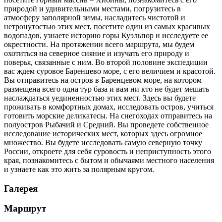
природой и удивительными местами, погрузитесь в
атмосферу заполярной зимы, насладитесь чистотой и
нетронутостью этих мест, посетите один из самых красивых
водопадов, узнаете историю горы Куэльпор и исследуете ее
окрестности. На протяжении всего маршрута, мы будем
охотиться на северное сияние и изучать его природу и
поверья, связанные с ним. Во второй половине экспедиции
вас ждем суровое Баренцево море, с его величием и красотой.
Вы отправитесь на остров в Баренцевом море, на котором
размещена всего одна тур база и вам ни кто не будет мешать
наслаждаться уединенностью этих мест. Здесь вы будете
проживать в комфортных домах, исследовать остров, учиться
готовить морские деликатесы. На снегоходах отправитесь на
полуостров Рыбачий и Средний. Вы проведете собственное
исследование исторических мест, которых здесь огромное
множество. Вы будете исследовать самую северную точку
России, откроете для себя суровость и неприступность этого
края, познакомитесь с бытом и обычаями местного населения
и узнаете как это жить за полярным кругом.
Галерея
Маршрут