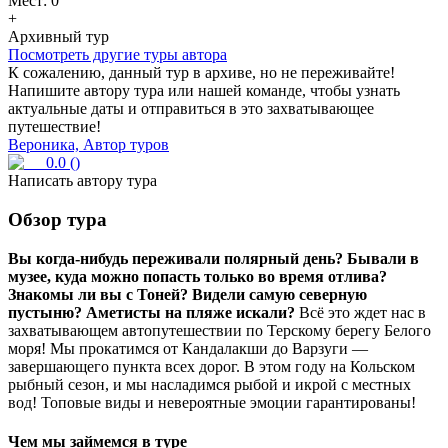
Мест:
0
+
Архивный тур
Посмотреть другие туры автора
К сожалению, данный тур в архиве, но не переживайте!
Напишите автору тура или нашей команде, чтобы узнать
актуальные даты и отправиться в это захватывающее
путешествие!
Вероника, Автор туров
0.0
(
)
Написать автору тура
Обзор тура
Вы когда-нибудь переживали полярный день? Бывали в
музее, куда можно попасть только во время отлива?
Знакомы ли вы с Тоней? Видели самую северную
пустыню? Аметисты на пляже искали?
Всё это ждет нас в
захватывающем автопутешествии по Терскому берегу Белого
моря! Мы прокатимся от Кандалакши до Варзуги —
завершающего пункта всех дорог. В этом году на Кольском
рыбный сезон, и мы насладимся рыбой и икрой с местных
вод! Топовые виды и невероятные эмоции гарантированы!
Чем мы займемся в туре