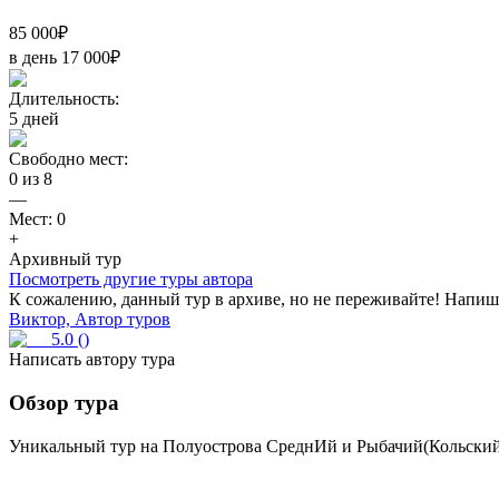
85 000
₽
в день
17 000
₽
Длительность:
5
дней
Свободно мест:
0
из
8
—
Мест:
0
+
Архивный тур
Посмотреть другие туры автора
К сожалению, данный тур в архиве, но не переживайте! Напиши
Виктор, Автор туров
5.0
(
)
Написать автору тура
Обзор тура
Уникальный тур на Полуострова СреднИй и Рыбачий(Кольский