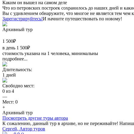
Каким он вышел на самом деле
Что из петровских построек сохранилось до наших дней и каки
Вы с удивлением обнаружите, что многое не является тем чем к
Зарегистрируйтесь!
И начните путешествовать по новому!
Архивный тур
1 500
₽
в день
1 500
₽
стоимость указана на 1 человека, минимальны
подробнее...
Длительность:
1
дней
Свободно мест:
0
из
4
—
Мест:
0
+
Архивный тур
Посмотреть другие туры автора
К сожалению, данный тур в архиве, но не переживайте! Напиши
Сергей, Автор туров