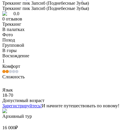
Треккинг пик Запсиб (Поднебесные Зубья)
Треккинг пик Запсиб (Поднебесные Зубья)
0.0
0
отзывов
Треккинг
В палатках
Фото
Поход
Групповой
В горы
Восхождение
1
Комфорт
Сложность
Язык
18-70
Допустимый возраст
Зарегистрируйтесь!
И начните путешествовать по новому!
Архивный тур
16 000
₽