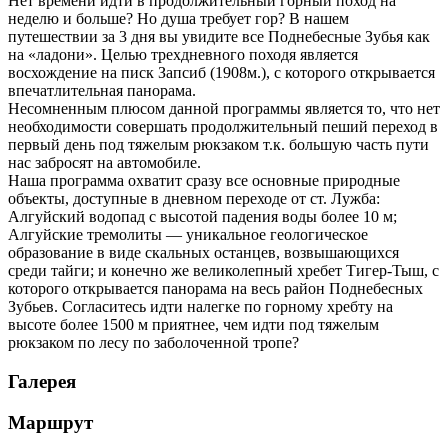
Нет времени идти в продолжительный горный поход на
неделю и больше? Но душа требует гор? В нашем
путешествии за 3 дня вы увидите все Поднебесные Зубья как
на «ладони». Целью трехдневного походя является
восхождение на писк Запсиб (1908м.), с которого открывается
впечатлительная панорама.
Несомненным плюсом данной программы является то, что нет
необходимости совершать продолжительный пеший переход в
первый день под тяжелым рюкзаком т.к. большую часть пути
нас забросят на автомобиле.
Наша программа охватит сразу все основные природные
объекты, доступные в дневном переходе от ст. Лужба:
Алгуйский водопад с высотой падения воды более 10 м;
Алгуйские тремолиты — уникальное геологическое
образование в виде скальных останцев, возвышающихся
среди тайги; и конечно же великолепный хребет Тигер-Тыш, с
которого открывается панорама на весь район Поднебесных
Зубьев. Согласитесь идти налегке по горному хребту на
высоте более 1500 м приятнее, чем идти под тяжелым
рюкзаком по лесу по заболоченной тропе?
Галерея
Маршрут