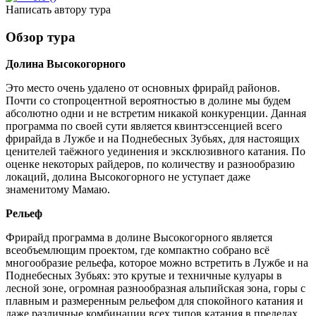
Написать автору тура
Обзор тура
Долина Высокогорного
Это место очень удалено от основных фрирайд районов.
Почти со стопроцентной вероятностью в долине мы будем
абсолютно одни и не встретим никакой конкуренции. Данная
программа по своей сути является квинтэссенцией всего
фрирайда в Лужбе и на Поднебесных Зубьях, для настоящих
ценителей таёжного уединения и эксклюзивного катания. По
оценке некоторых райдеров, по количеству и разнообразию
локаций, долина Высокогорного не уступает даже
знаменитому Мамаю.
Рельеф
Фрирайд программа в долине Высокогорного является
всеобъемлющим проектом, где компактно собрано всё
многообразие рельефа, которое можно встретить в Лужбе и на
Поднебесных Зубьях: это крутые и техничные кулуары в
лесной зоне, огромная разнообразная альпийская зона, горы с
плавным и размеренным рельефом для спокойного катания и
даже различные комбинации всех типов катания в пределах