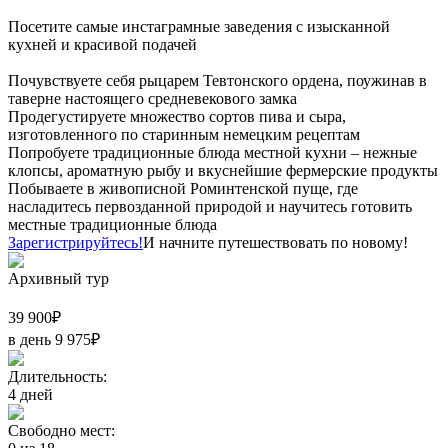
Посетите самые инстаграмные заведения с изысканной
кухней и красивой подачей
Почувствуете себя рыцарем Тевтонского ордена, поужинав в
таверне настоящего средневекового замка
Продегустируете множество сортов пива и сыра,
изготовленного по старинным немецким рецептам
Попробуете традиционные блюда местной кухни – нежные
клопсы, ароматную рыбу и вкуснейшие фермерские продукты
Побываете в живописной Роминтенской пуще, где
насладитесь первозданной природой и научитесь готовить
местные традиционные блюда
Зарегистрируйтесь!
И начните путешествовать по новому!
Архивный тур
39 900
₽
в день
9 975
₽
Длительность:
4
дней
Свободно мест: