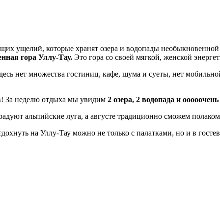
их ущелий, которые хранят озера и водопады необыкновенной к
нная гора Уллу-Тау.
Это гора со своей мягкой, женской энергет
есь нет множества гостиниц, кафе, шума и суеты, нет мобильной
! За неделю отдыха мы увидим
2 озера, 2 водопада и ооооочен
орадуют альпийские луга, а августе традиционно сможем полако
отдохнуть на Уллу-Тау можно не только с палатками, но и в гост