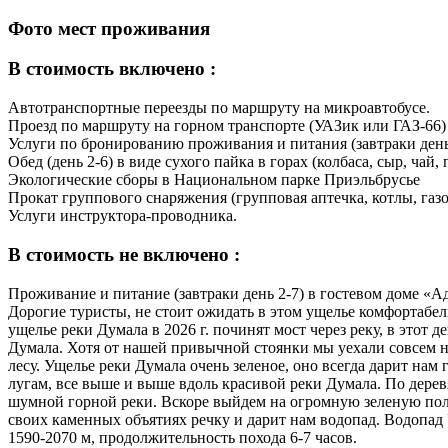
Фото мест проживания
В стоимость включено :
Автотранспортные переезды по маршруту на микроавтобусе.
Проезд по маршруту на горном транспорте (УАЗик или ГАЗ-66)
Услуги по бронированию проживания и питания (завтраки день
Обед (день 2-6) в виде сухого пайка в горах (колбаса, сыр, чай,
Экологические сборы в Национальном парке Приэльбрусье
Прокат группового снаряжения (групповая аптечка, котлы, газо
Услуги инструктора-проводника.
В стоимость не включено :
Проживание и питание (завтраки день 2-7) в гостевом доме «Ад
Дорогие туристы, не стоит ожидать в этом ущелье комфортабель
ущелье реки Думала в 2026 г. починят мост через реку, в этот
Думала. Хотя от нашей привычной стоянки мы уехали совсем н
лесу. Ущелье реки Думала очень зеленое, оно всегда дарит нам
лугам, все выше и выше вдоль красивой реки Думала. По дерев
шумной горной реки. Вскоре выйдем на огромную зеленую полян
своих каменных объятиях речку и дарит нам водопад. Водопад
1590-2070 м, продолжительность похода 6-7 часов.