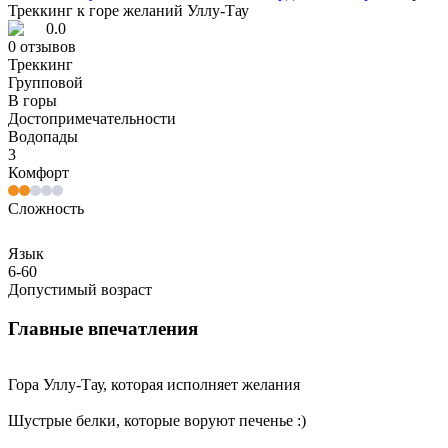
Треккинг к горе желаний Уллу-Тау
0.0
0
отзывов
Треккинг
Групповой
В горы
Достопримечательности
Водопады
3
Комфорт
Сложность
Язык
6-60
Допустимый возраст
Главные впечатления
Гора Уллу-Тау, которая исполняет желания
Шустрые белки, которые воруют печенье :)