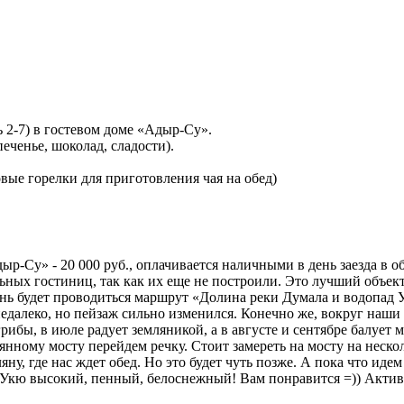
 2-7) в гостевом доме «Адыр-Су».
 печенье, шоколад, сладости).
вые горелки для приготовления чая на обед)
ыр-Су» - 20 000 руб., оплачивается наличными в день заезда в о
ных гостиниц, так как их еще не построили. Это лучший объект 
 день будет проводиться маршрут «Долина реки Думала и водопад
едалеко, но пейзаж сильно изменился. Конечно же, вокруг наши
 грибы, в июле радует земляникой, а в августе и сентябре балуе
янному мосту перейдем речку. Стоит замереть на мосту на неско
у, где нас ждет обед. Но это будет чуть позже. А пока что иде
 Укю высокий, пенный, белоснежный! Вам понравится =)) Активн