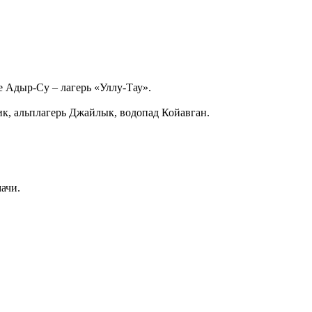
е Адыр-Су – лагерь «Уллу-Тау».
ик, альплагерь Джайлык, водопад Койавган.
ачи.