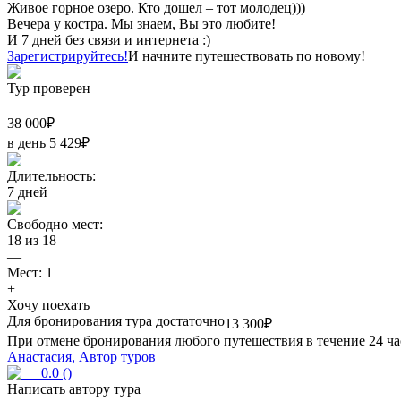
Живое горное озеро. Кто дошел – тот молодец)))
Вечера у костра. Мы знаем, Вы это любите!
И 7 дней без связи и интернета :)
Зарегистрируйтесь!
И начните путешествовать по новому!
Тур проверен
38 000
₽
в день
5 429
₽
Длительность:
7
дней
Свободно мест:
18
из
18
—
Мест:
1
+
Хочу поехать
Для бронирования тура достаточно
13 300
₽
При отмене бронирования любого путешествия в течение 24 ча
Анастасия, Автор туров
0.0
(
)
Написать автору тура