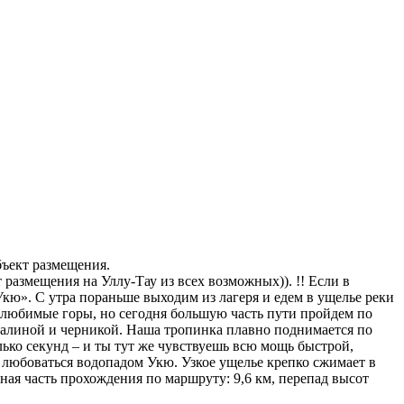
бъект размещения.
размещения на Уллу-Тау из всех возможных)). !! Если в
 Укю». С утра пораньше выходим из лагеря и едем в ущелье реки
 любимые горы, но сегодня большую часть пути пройдем по
т малиной и черникой. Наша тропинка плавно поднимается по
лько секунд – и ты тут же чувствуешь всю мощь быстрой,
м любоваться водопадом Укю. Узкое ущелье крепко сжимает в
ая часть прохождения по маршруту: 9,6 км, перепад высот