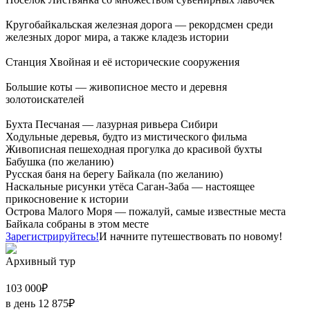
Кругобайкальская железная дорога — рекордсмен среди
железных дорог мира, а также кладезь истории
Станция Хвойная и её исторические сооружения
Большие коты — живописное место и деревня
золотоискателей
Бухта Песчаная — лазурная ривьера Сибири
Ходульные деревья, будто из мистического фильма
Живописная пешеходная прогулка до красивой бухты
Бабушка (по желанию)
Русская баня на берегу Байкала (по желанию)
Наскальные рисунки утёса Саган-Заба — настоящее
прикосновение к истории
Острова Малого Моря — пожалуй, самые известные места
Байкала собраны в этом месте
Зарегистрируйтесь!
И начните путешествовать по новому!
Архивный тур
103 000
₽
в день
12 875
₽