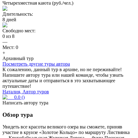
Четырехместная каюта (руб./чел.)
Длительность:
8
дней
Свободно мест:
0
из
8
—
Мест:
0
+
Архивный тур
Посмотреть другие туры автора
К сожалению, данный тур в архиве, но не переживайте!
Напишите автору тура или нашей команде, чтобы узнать
актуальные даты и отправиться в это захватывающее
путешествие!
Наталия, Автор туров
0.0
(
)
Написать автору тура
Обзор тура
Увидеть все красоты великого озера вы сможете, приняв
участие в круизе «Золотое Кольцо» по маршруту Листвянка
— Кругобайкальская Железная Дорога — бухта Песчаная —