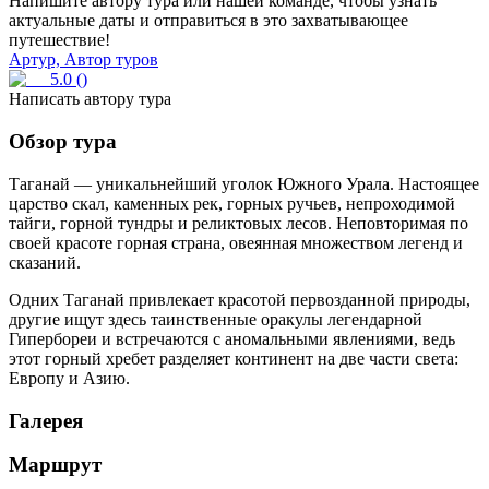
Напишите автору тура или нашей команде, чтобы узнать
актуальные даты и отправиться в это захватывающее
путешествие!
Артур, Автор туров
5.0
(
)
Написать автору тура
Обзор тура
Таганай — уникальнейший уголок Южного Урала. Настоящее
царство скал, каменных рек, горных ручьев, непроходимой
тайги, горной тундры и реликтовых лесов. Неповторимая по
своей красоте горная страна, овеянная множеством легенд и
сказаний.
Одних Таганай привлекает красотой первозданной природы,
другие ищут здесь таинственные оракулы легендарной
Гипербореи и встречаются с аномальными явлениями, ведь
этот горный хребет разделяет континент на две части света:
Европу и Азию.
Галерея
Маршрут