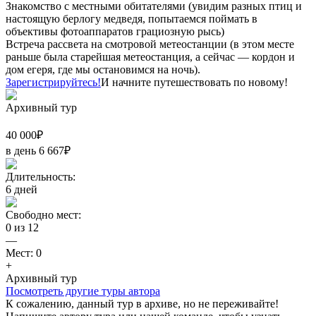
Знакомство с местными обитателями (увидим разных птиц и
настоящую берлогу медведя, попытаемся поймать в
объективы фотоаппаратов грациозную рысь)
Встреча рассвета на смотровой метеостанции (в этом месте
раньше была старейшая метеостанция, а сейчас — кордон и
дом егеря, где мы остановимся на ночь).
Зарегистрируйтесь!
И начните путешествовать по новому!
Архивный тур
40 000
₽
в день
6 667
₽
Длительность:
6
дней
Свободно мест:
0
из
12
—
Мест:
0
+
Архивный тур
Посмотреть другие туры автора
К сожалению, данный тур в архиве, но не переживайте!