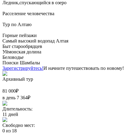
Ледник,спускающийся в озеро
Расселение человечества
Тур по Алтаю
Горные пейзажи
Самый высокий водопад Алтая
Быт старообрядцев
Уймонская долина
Беловодье
Поиски Шамбалы
Зарегистрируйтесь!
И начните путешествовать по новому!
Архивный тур
81 000
₽
в день
7 364
₽
Длительность:
11
дней
Свободно мест:
0
из
18