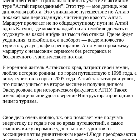
Меня зовут Илья. Приглашаю принять участие в активном
туре "Алтай первозданный"! Этот тур — мое детище, моя
дипломная работа. Это уникальное путешествие по Алтаю
покажет вам первозданную, чистейшую красоту Алтая.
Маршрут пролегает не по общедоступному пути на Алтай
вдоль Катуни, где может каждый на автомобиле доехать и
отдохнуть на какой-нибудь из тысяч баз отдыха. Где не будет
уединения, спокойствия, а наоборот — везде множество
туристов, услуг , кафе и ресторанов. А по мало прохожему
маршруту с невысоким сервисом без ресторанов и
бесконечного туристического потока.
Я коренной житель Алтайского края, патриот своей земли,
люблю историю родины, по горам путешествую с 1998 года, а
вожу туристов в горы с 2005 года. Алтай так затянул и увлек,
что пошел учиться на второе высшее и получил диплом
Экскурсовода при историческом факультете АГПУ. Также
имею официальное удостоверение Инструктора-проводника
пешего туризма.
Свое дело очень люблю, т.к. оно помогает мне получать
энергетику из года в год во время путешествий, а самое
главное- вижу огромное удовольствие туристов от
восхищения этим удивительным краем! Люди преображаются
на глазах, глядя на первозданные водопады, каньоны, ледники