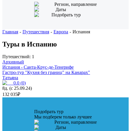
Регион, направление
Даты
Подобрать тур
Главная
-
Путешествия
-
Европа
-
Испания
Туры в Испанию
Путешествий: 1
Архивный
Испания - Санта-Крус-де-Тенерифе
Гастро-тур "Кухня без границ" на Канарах"
Татьяна
0.0
(
0
)
8д. (с 25.09.24)
132 035
₽
Подобрать тур
Мы подберем только лучшее
Регион, направление
Даты