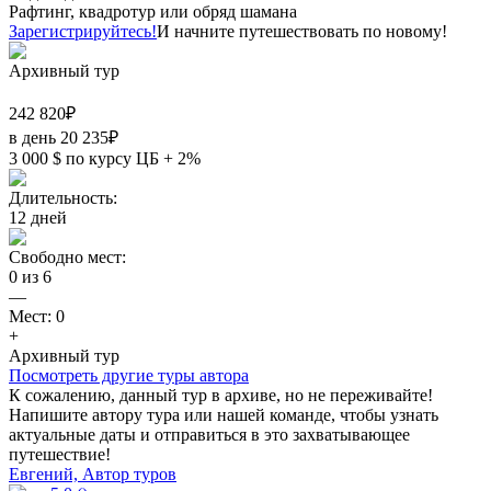
Рафтинг, квадротур или обряд шамана
Зарегистрируйтесь!
И начните путешествовать по новому!
Архивный тур
242 820
₽
в день
20 235
₽
3 000
$
по курсу ЦБ + 2%
Длительность:
12
дней
Свободно мест:
0
из
6
—
Мест:
0
+
Архивный тур
Посмотреть другие туры автора
К сожалению, данный тур в архиве, но не переживайте!
Напишите автору тура или нашей команде, чтобы узнать
актуальные даты и отправиться в это захватывающее
путешествие!
Евгений, Автор туров