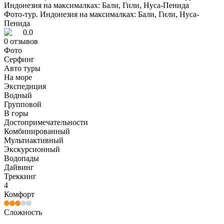
Индонезия на максималках: Бали, Гили, Нуса-Пенида
Фото-тур. Индонезия на максималках: Бали, Гили, Нуса-
Пенида
0.0
0
отзывов
Фото
Серфинг
Авто туры
На море
Экспедиция
Водный
Групповой
В горы
Достопримечательности
Комбинированный
Мультиактивный
Экскурсионный
Водопады
Дайвинг
Треккинг
4
Комфорт
Сложность