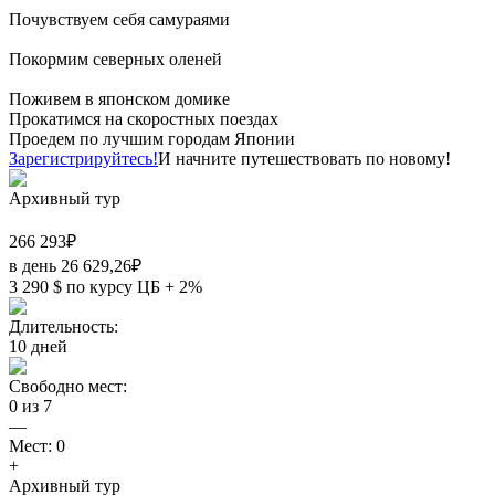
Почувствуем себя самураями
Покормим северных оленей
Поживем в японском домике
Прокатимся на скоростных поездах
Проедем по лучшим городам Японии
Зарегистрируйтесь!
И начните путешествовать по новому!
Архивный тур
266 293
₽
в день
26 629,26
₽
3 290
$
по курсу ЦБ + 2%
Длительность:
10
дней
Свободно мест:
0
из
7
—
Мест:
0
+
Архивный тур