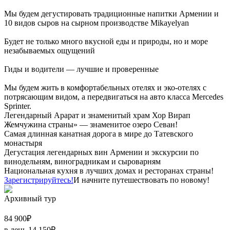
Мы будем дегустировать традиционные напитки Армении и
10 видов сыров на сырном производстве Mikayelyan
Будет не только много вкусной еды и природы, но и море
незабываемых ощущений
Гиды и водители — лучшие и проверенные
Мы будем жить в комфортабельных отелях и эко-отелях с
потрясающим видом, а передвигаться на авто класса Mercedes
Sprinter.
Легендарный Арарат и знаменитый храм Хор Вирап
Жемчужина страны» — знаменитое озеро Севан!
Самая длинная канатная дорога в мире до Татевского
монастыря
Дегустация легендарных вин Армении и экскурсии по
винодельням, виноградникам и сыроварням
Национальная кухня в лучших домах и ресторанах страны!
Зарегистрируйтесь!
И начните путешествовать по новому!
Архивный тур
84 900
₽
в день
14 150
₽