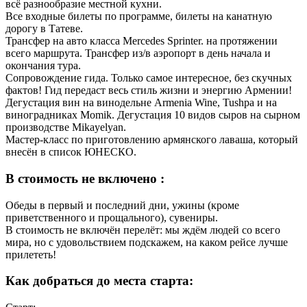
всё разнообразие местной кухни.
Все входные билеты по программе, билеты на канатную
дорогу в Татеве.
Трансфер на авто класса Mercedes Sprinter. на протяжении
всего маршрута. Трансфер из/в аэропорт в день начала и
окончания тура.
Сопровождение гида. Только самое интересное, без скучных
фактов! Гид передаст весь стиль жизни и энергию Армении!
Дегустация вин на винодельне Armenia Wine, Tushpa и на
виноградниках Momik. Дегустация 10 видов сыров на сырном
производстве Mikayelyan.
Мастер-класс по приготовлению армянского лаваша, который
внесён в список ЮНЕСКО.
В стоимость не включено :
Обеды в первый и последний дни, ужины (кроме
приветственного и прощального), сувениры.
В стоимость не включён перелёт: мы ждём людей со всего
мира, но с удовольствием подскажем, на каком рейсе лучше
прилететь!
Как добраться до места старта: