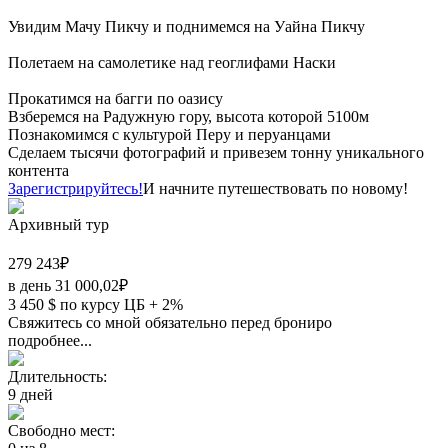
Увидим Мачу Пикчу и поднимемся на Уайна Пикчу
Полетаем на самолетике над геоглифами Наски
Прокатимся на багги по оазису
Взберемся на Радужную гору, высота которой 5100м
Познакомимся с культурой Перу и перуанцами
Сделаем тысячи фотографий и привезем тонну уникального
контента
Зарегистрируйтесь!
И начните путешествовать по новому!
Архивный тур
279 243
₽
в день
31 000,02
₽
3 450
$
по курсу ЦБ + 2%
Свяжитесь со мной обязательно перед брониро
подробнее...
Длительность:
9
дней
Свободно мест: